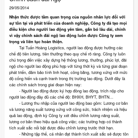
29/05/2014
Nhận thức được tầm quan trọng của nguồn nhân lực đối với
sự tồn tại và phát triển của doanh nghiệp, Công ty đã tạo mọi
điều kiện cho người lao động yên tâm, gắn bó lâu dài, chính
vì vậy chính sách đãi ngộ lao động luôn được Công ty xem
trọng và liên tục hoàn thiện.
Tại Tuấn Hoàng Logistics, người lao động được hưởng các
chế độ tiền lương, tiền thưởng theo quy chế rõ ràng. Công ty luôn
chú trọng đến việc xây dựng hệ thống lương, thưởng, phúc lợi, đãi
ngộ cho người lao động phù hợp với từng thời kỳ và từng giai đoạn
phát triển, đảm bảo tính linh hoạt, công bằng, tương xứng với mức
độ cống hiến và cạnh tranh trong thị trường lao động. Dưới đây là
các chính sách trong giai đoạn hiện nay:
- Người lao động được ký hợp đồng lao động, trích nộp cho
người lao động đầy đủ các chế độ: BHXH, BHYT, BHTN…
- Lương thu nhập của người lao động bao gồm: Lương cơ bản
và lương năng suất tương xứng với công sức, trách nhiệm và hiệu
quả lao động, định kỳ Công ty xét điều chỉnh lương năng suất,
lương cơ bản theo hiệu quả công việc; các trường hợp có thành
tích xuất sắc nổi bật được điều chỉnh lương trước thời hạn.
- Những tập thể, cá nhân đạt thành tích xuất sắc sẽ được tôn