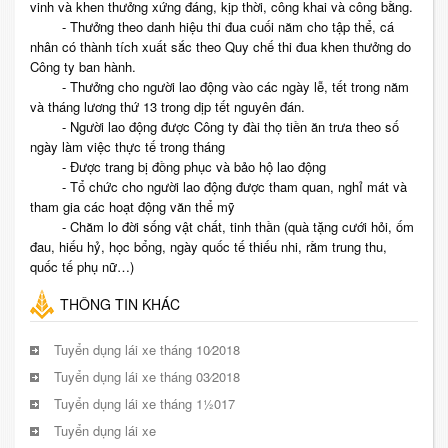
vinh và khen thưởng xứng đáng, kịp thời, công khai và công bằng.
- Thưởng theo danh hiệu thi đua cuối năm cho tập thể, cá
nhân có thành tích xuất sắc theo Quy chế thi đua khen thưởng do
Công ty ban hành.
- Thưởng cho người lao động vào các ngày lễ, tết trong năm
và tháng lương thứ 13 trong dịp tết nguyên đán.
- Người lao động được Công ty đài thọ tiền ăn trưa theo số
ngày làm việc thực tế trong tháng
- Được trang bị đồng phục và bảo hộ lao động
- Tổ chức cho người lao động được tham quan, nghỉ mát và
tham gia các hoạt động văn thể mỹ
- Chăm lo đời sống vật chất, tinh thần (quà tặng cưới hỏi, ốm
đau, hiếu hỷ, học bổng, ngày quốc tế thiếu nhi, rằm trung thu,
quốc tế phụ nữ…)
THÔNG TIN KHÁC
Tuyển dụng lái xe tháng 10⁄2018
Tuyển dụng lái xe tháng 03⁄2018
Tuyển dụng lái xe tháng 11⁄2017
Tuyển dụng lái xe